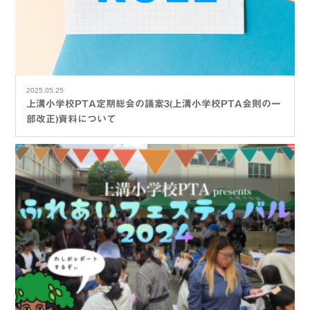
2025.05.25
上溝小学校PTA定期総会の議案3(上溝小学校PTA会則の一
部改正)資料について