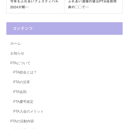
今年もふれあいフェスティバル
ふれあい清掃の後はPTA役員特
2024が開…
典の◯◯で…
コンテンツ
ホーム
お知らせ
PTAについて
PTA総会とは？
PTAの沿革
PTA会則
PTA慶弔規定
PTA入会のメリット
PTAの活動内容