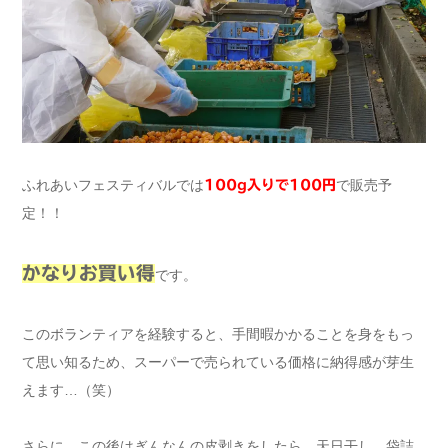
ふれあいフェスティバルでは
で販売予
100g入りで100円
定！！
かなりお買い得
です。
このボランティアを経験すると、手間暇かかることを身をもっ
て思い知るため、スーパーで売られている価格に納得感が芽生
えます…（笑）
さらに、この後はぎんなんの皮剥きをしたら、天日干し、袋詰