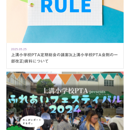
2025.05.25
上溝小学校PTA定期総会の議案3(上溝小学校PTA会則の一
部改正)資料について