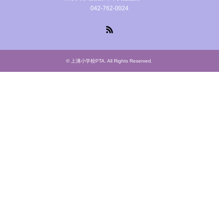
042-762-0024
RSS
©
上溝小学校PTA
. All Rights Reserved.